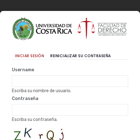
Pasar
al
contenido
principal
Primary
(SOLAPA
INICIAR SESIÓN
REINICIALIZAR SU CONTRASEÑA
tabs
ACTIVA)
Username
Escriba su nombre de usuario.
Contraseña
Escriba su contraseña.