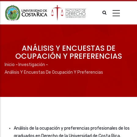
Pasar
al
contenido
principal
ANÁLISIS Y ENCUESTAS DE
OCUPACIÓN Y PREFERENCIAS
Inicio
-
Investigación
-
Ruta
Análisis Y Encuestas De Ocupación Y Preferencias
de
navegación
Análisis de la ocupación y preferencias profesionales de los
graduados en Derecho de la Universidad de Costa Rica.