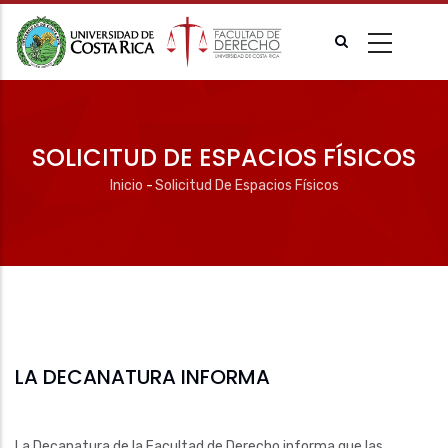
Pasar
al
contenido
principal
SOLICITUD DE ESPACIOS FÍSICOS
Inicio
-
Solicitud De Espacios Físicos
Ruta
de
navegación
LA DECANATURA INFORMA
La Decanatura de la Facultad de Derecho informa que las